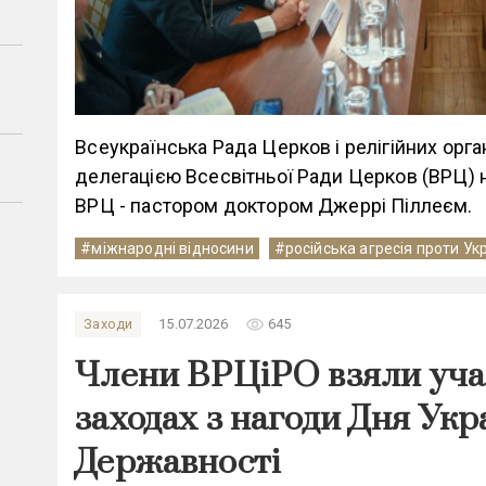
Всеукраїнська Рада Церков і релігійних орга
делегацією Всесвітньої Ради Церков (ВРЦ) 
ВРЦ - пастором доктором Джеррі Піллеєм.
#міжнародні відносини
#російська агресія проти Ук
remove_red_eye
Заходи
15.07.2026
645
Члени ВРЦіРО взяли учас
заходах з нагоди Дня Укр
Державності