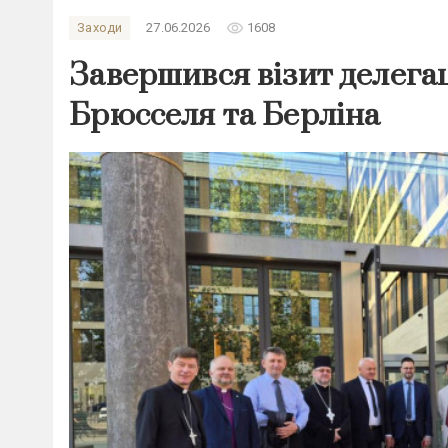
remove_red_eye
Заходи
27.06.2026
1608
Завершився візит делега
Брюсселя та Берліна