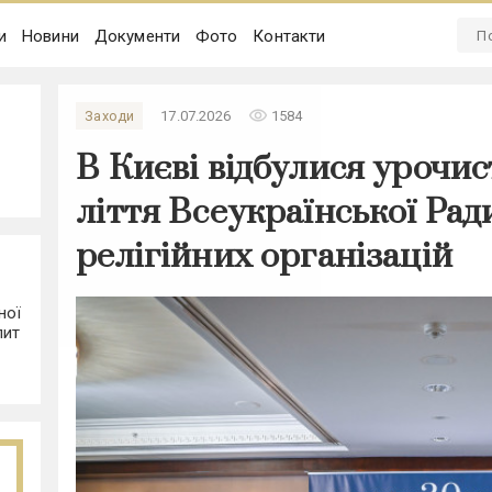
и
Новини
Документи
Фото
Контакти
remove_red_eye
Заходи
17.07.2026
1584
В Києві відбулися урочист
ліття Всеукраїнської Рад
релігійних організацій
ної
лит