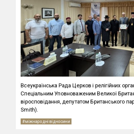
Всеукраїнська Рада Церков і релігійних орган
Спеціальним Уповноваженим Великої Британії
віросповідання, депутатом Британського па
Smith).
#міжнародні відносини