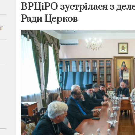
ВРЦіРО зустрілася з дел
Ради Церков
ії
–