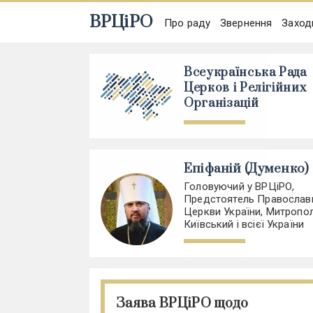
ВРЦіРО
Про раду
Звернення
Заход
Всеукраїнська Рада
Церков і Релігійних
Організацій
Епіфаній (Думенко)
Головуючий у ВРЦіРО,
Предстоятель Православ
Церкви України, Митропо
Київський і всієї України
Заява ВРЦіРО щодо