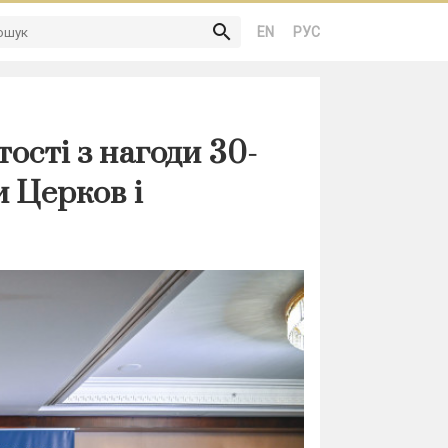
search
EN
РУС
ості з нагоди 30-
и Церков і