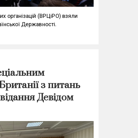
их організацій (ВРЦіРО) взяли
аїнської Державності.
еціальним
ританії з питань
овідання Девідом