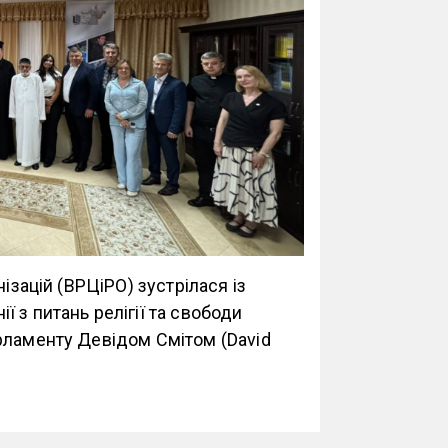
ізацій (ВРЦіРО) зустрілася із
 з питань релігії та свободи
рламенту Девідом Смітом (David