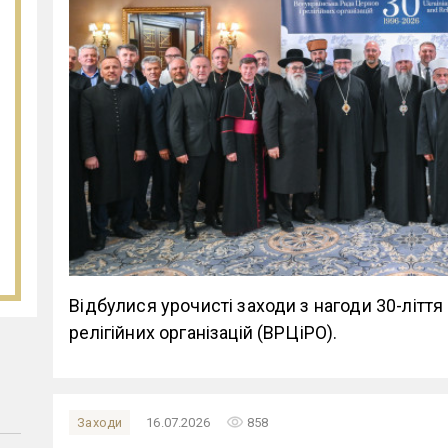
Відбулися урочисті заходи з нагоди 30-ліття
релігійних організацій (ВРЦіРО).
remove_red_eye
Заходи
16.07.2026
858