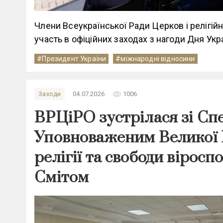
Члени Всеукраїнської Ради Церков і релігійн
участь в офіційних заходах з нагоди Дня Укр
#Президент України
#міжнародні відносини
remove_red_eye
Заходи
04.07.2026
1006
ВРЦіРО зустрілася зі Сп
Уповноваженим Великої Б
релігії та свободи віросп
Смітом