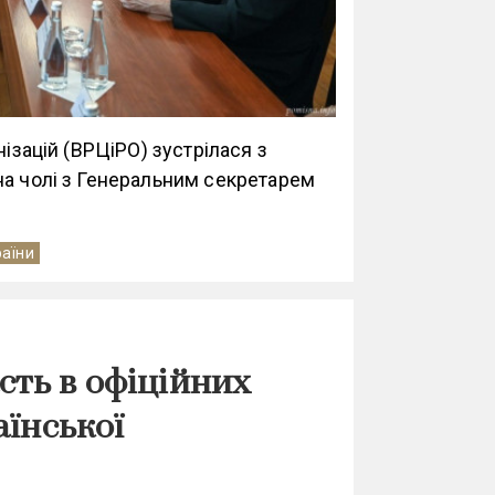
нізацій (ВРЦіРО) зустрілася з
на чолі з Генеральним секретарем
раїни
ть в офіційних
аїнської