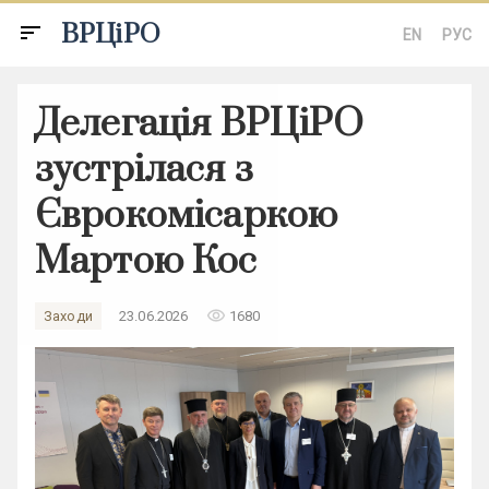
ВРЦіРО
sort
EN
РУС
Делегація ВРЦіРО
зустрілася з
Єврокомісаркою
Мартою Кос
remove_red_eye
Заходи
23.06.2026
1680