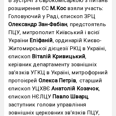
В зустрічі з Єврокомісаркою з питань
розширення ЄС
М.Кос
взяли участь:
Головуючий у Раді, єпископ ЗРЦ
Олександр Зан-Фабіан
, предстоятель
ПЦУ, митрополит Київський і всієї
України
Епіфаній
, ординарій Києво-
Житомирської дієцезії РКЦ в Україні,
єпископ
Віталій Кривицький
,
керівник департаменту зовнішніх
звʼязків УГКЦ в Україні, митрофорний
протоієрей
Олекса Петрів
, старший
єпископ УЦХВЄ
Анатолій Козачок
,
єпископ НЄЛЦУ
Павло Шварц
,
заступник голови управління
зовнішніх церковних звʼязків ПЦУ,