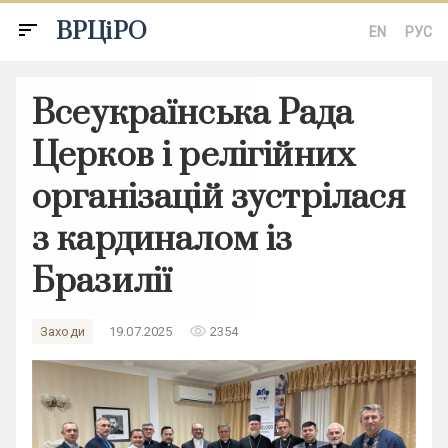
ВРЦіРО
sort
EN
РУС
Всеукраїнська Рада
Церков і релігійних
організацій зустрілася
з кардиналом із
Бразилії
remove_red_eye
Заходи
19.07.2025
2354