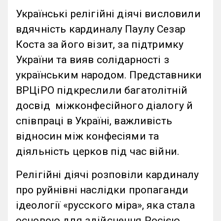
Українські релігійні діячі висловили
вдячність кардиналу Паулу Сезар
Коста за його візит, за підтримку
України та вияв солідарності з
українським народом. Представники
ВРЦіРО підкреслили багатолітній
досвід міжконфесійного діалогу й
співпраці в Україні, важливість
відносин між конфесіями та
діяльність церков під час війни.
Релігійні діячі розповіли кардиналу
про руйнівні наслідки пропаганди
ідеології «русского міра», яка стала
основою для здійснення Росією