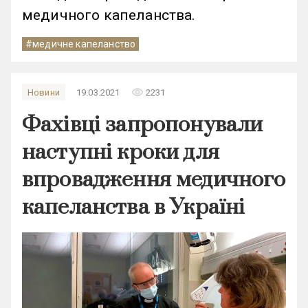
медичного капеланства.
#медичне капеланство
remove_red_eye
Новини
19.03.2021
2231
Фахівці запропонували
наступні кроки для
впровадження медичного
капеланства в Україні