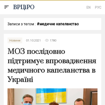
ВРЦіРО
sort
EN
РУС
Записи з тегом :
#медичне капеланство
remove_red_eye
Новини
01.10.2021
1780
МОЗ послідовно
підтримує впровадження
медичного капеланства в
Україні