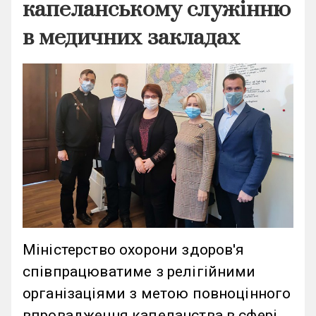
капеланському служінню
в медичних закладах
Міністерство охорони здоров'я
співпрацюватиме з релігійними
організаціями з метою повноцінного
впровадження капеланства в сфері