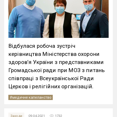
Відбулася робоча зустріч
керівництва Міністерства охорони
здоров’я України з представниками
Громадської ради при МОЗ з питань
співпраці з Всеукраїнської Ради
Церков і релігійних організацій.
#медичне капеланство
remove_red_eye
Заходи
09.04.2021
1732