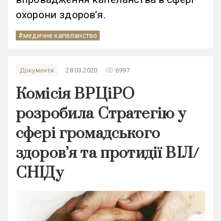
охорони здоров’я.
#медичне капеланство
remove_red_eye
Документи
28.03.2020
6997
Комісія ВРЦіРО
розробила Стратегію у
сфері громадського
здоров’я та протидії ВІЛ/
СНІДу