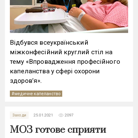
Відбувся всеукраїнський
міжконфесійний круглий стіл на
тему «Впровадження професійного
капеланства у сфері охорони
здоров’я».
#медичне капеланство
remove_red_eye
Заходи
25.01.2021
2097
МОЗ готове сприяти