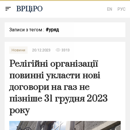
ВРЦіРО
sort
EN
РУС
Записи з тегом :
#уряд
remove_red_eye
Новини
20.12.2023
3313
Релігійні організації
повинні укласти нові
договори на газ не
пізніше 31 грудня 2023
року