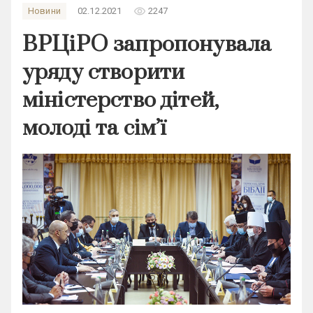
remove_red_eye
Новини
02.12.2021
2247
ВРЦіРО запропонувала
уряду створити
міністерство дітей,
молоді та сім’ї