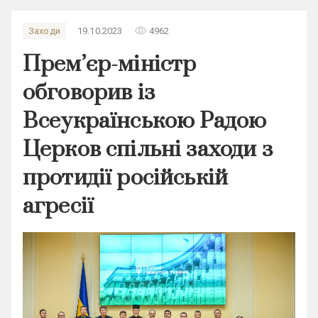
remove_red_eye
Заходи
19.10.2023
4962
Прем’єр-міністр
обговорив із
Всеукраїнською Радою
Церков спільні заходи з
протидії російській
агресії