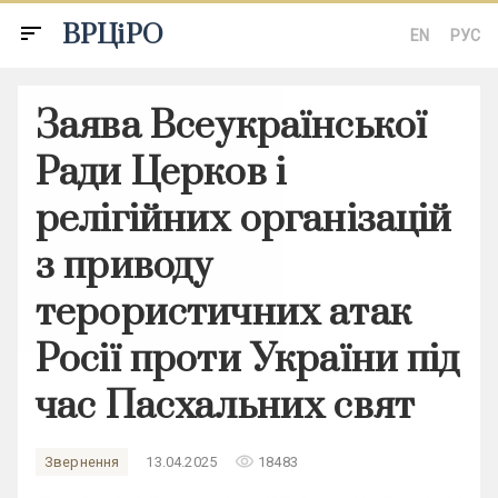
ВРЦіРО
sort
EN
РУС
Заява Всеукраїнської
Ради Церков і
релігійних організацій
з приводу
терористичних атак
Росії проти України під
час Пасхальних свят
remove_red_eye
Звернення
13.04.2025
18483