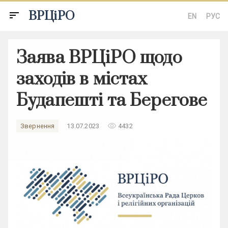
ВРЦіРО
sort
EN
РУС
Заява ВРЦіРО щодо
заходів в містах
Будапешті та Берегове
remove_red_eye
Звернення
13.07.2023
4432