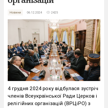
організацій
remove_red_eye
Новини
06.12.2024
2425
4 грудня 2024 року відбулася зустріч
членів Всеукраїнської Ради Церков і
релігійних організацій (ВРЦіРО) з