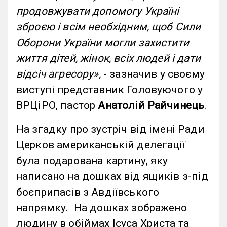
продовжувати допомогу Україні
зброєю і всім необхідним, щоб Сили
Оборони України могли захистити
життя дітей, жінок, всіх людей і дати
відсіч агресору»,
- зазначив у своєму
виступі представник Головуючого у
ВРЦіРО, пастор
Анатолій Райчинець
.
На згадку про зустріч від імені Ради
Церков американській делегації
була подарована картину, яку
написано на дошках від ящиків з-під
боєприпасів з Авдіївського
напрямку. На дошках зображено
людину в обіймах Ісуса Христа та