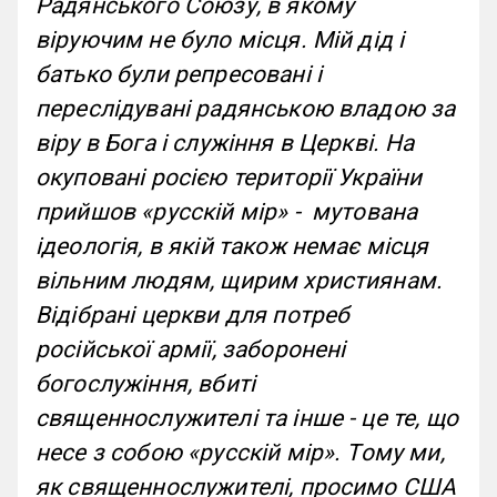
Радянського Союзу, в якому
віруючим не було місця. Мій дід і
батько були репресовані і
переслідувані радянською владою за
віру в Бога і служіння в Церкві. На
окуповані росією території України
прийшов «русскій мір» - мутована
ідеологія, в якій також немає місця
вільним людям, щирим християнам.
Відібрані церкви для потреб
російської армії, заборонені
богослужіння, вбиті
священнослужителі та інше - це те, що
несе з собою «русскій мір». Тому ми,
як священнослужителі, просимо США