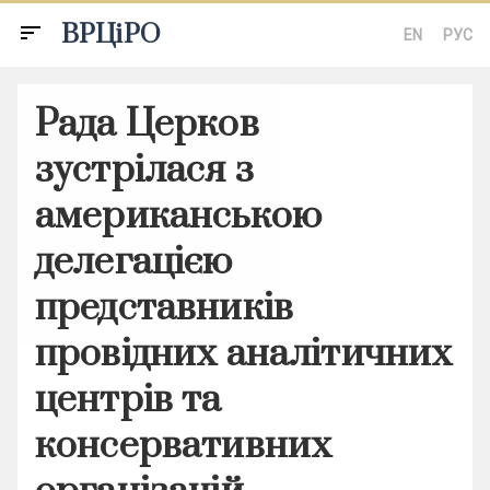
ВРЦіРО
sort
EN
РУС
Рада Церков
зустрілася з
американською
делегацією
представників
провідних аналітичних
центрів та
консервативних