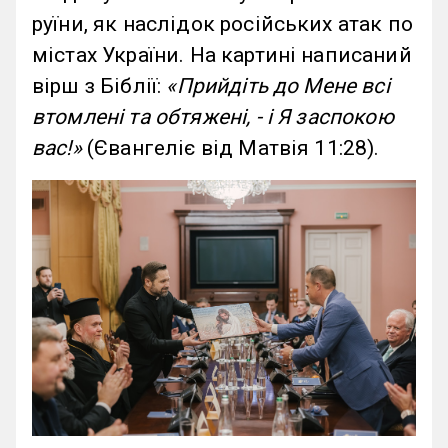
руїни, як наслідок російських атак по
містах України. На картині написаний
вірш з Біблії:
«Прийдіть до Мене всі
втомлені та обтяжені, - і Я заспокою
вас!»
(Євангеліє від Матвія 11:28).