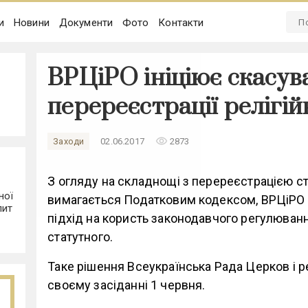
и
Новини
Документи
Фото
Контакти
ВРЦіРО ініціює скасув
перереєстрації релігій
remove_red_eye
Заходи
02.06.2017
2873
З огляду на складнощі з перереєстрацією ста
ної
вимагається Податковим кодексом, ВРЦіРО
лит
підхід на користь законодавчого регулюванн
статутного.
Таке рішення Всеукраїнська Рада Церков і ре
своєму засіданні 1 червня.