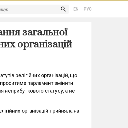
search
EN
РУС
ання загальної
них організацій
тутів релігійних організацій, що
 проситиме парламент змінити
я неприбуткового статусу, а не
лігійних організацій прийняла на