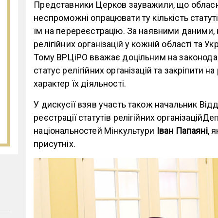
Представники Церков зауважили, що обласні
неспроможні опрацювати ту кількість статуті
їм на перереєстрацію. За наявними даними, н
релігійних організацій у кожній області та У
Тому ВРЦіРО вважає доцільним на законода
статус релігійних організацій та закріпити н
характер їх діяльності.
У дискусії взяв участь також начальник Відд
реєстрації статутів релігійних організаційДе
національностей Мінкультури
Іван Папаяні
, 
присутніх.