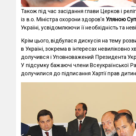
Також під час засідання глави Церков і релі
із в.о. Міністра охорони здоров’я
Уляною Су
Україні, усвідомлюючи її необхідність та нев
Крім цього, відбулася дискусія на тему роз
в Україні, зокрема в інтересах невиліковно 
долучився і Уповноважений Президента Укр
У підсумку бажаючі члени Всеукраїнської Рад
долучилися до підписання Хартії прав дитини,