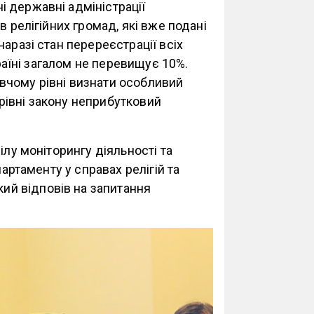
 державні адміністрації
в релігійних громад, які вже подані
аразі стан перереєстрації всіх
країні загалом не перевищує 10%.
вчому рівні визнати особливий
а рівні закону неприбутковий
ілу моніторингу діяльності та
партаменту у справах релігій та
який відповів на запитання