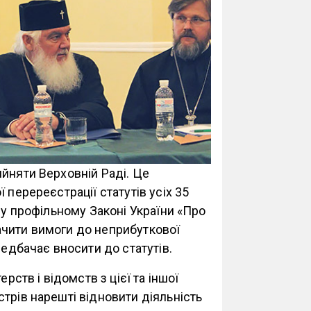
йняти Верховній Раді. Це
 перереєстрації статутів усіх 35
 у профільному Законі України «Про
значити вимоги до неприбуткової
редбачає вносити до статутів.
рств і відомств з цієї та іншої
трів нарешті відновити діяльність