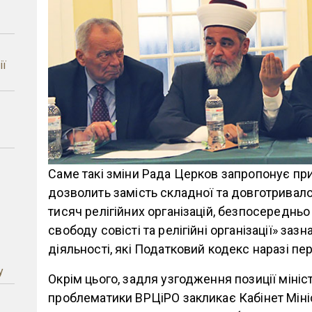
ії
–
Саме такі зміни Рада Церков запропонує при
дозволить замість складної та довготривалої
тисяч релігійних організацій, безпосередньо
свободу совісті та релігійні організації» за
діяльності, які Податковий кодекс наразі пе
у
Окрім цього, задля узгодження позиції міністе
проблематики ВРЦіРО закликає Кабінет Мініс