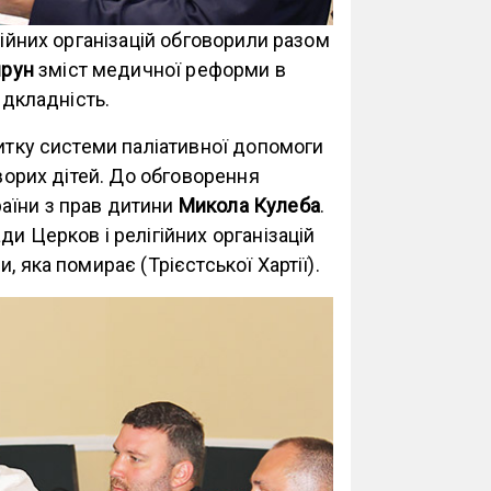
гійних організацій обговорили разом
прун
зміст медичної реформи в
ідкладність.
витку системи паліативної допомоги
хворих дітей. До обговорення
аїни з прав дитини
Микола Кулеба
.
и Церков і релігійних організацій
 яка помирає (Трієстської Хартії).