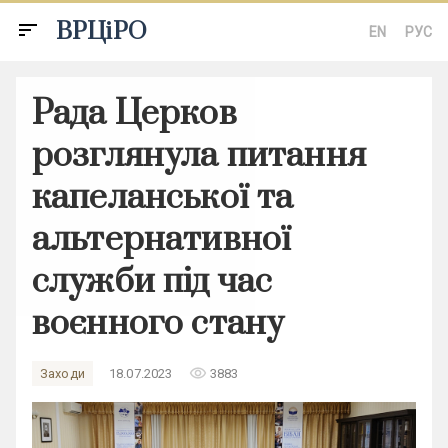
ВРЦіРО
sort
EN
РУС
Рада Церков
розглянула питання
капеланської та
альтернативної
служби під час
воєнного стану
remove_red_eye
Заходи
18.07.2023
3883