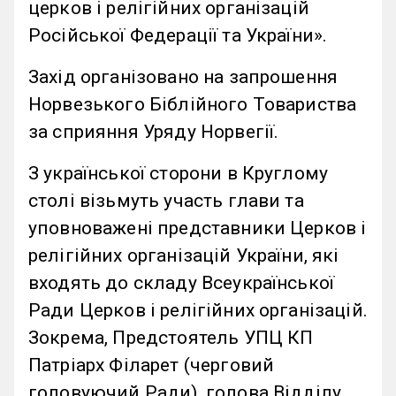
церков і релігійних організацій
Російської Федерації та України».
Захід організовано на запрошення
Норвезького Біблійного Товариства
за сприяння Уряду Норвегії.
З української сторони в Круглому
столі візьмуть участь глави та
уповноважені представники Церков і
релігійних організацій України, які
входять до складу Всеукраїнської
Ради Церков і релігійних організацій.
Зокрема, Предстоятель УПЦ КП
Патріарх Філарет (черговий
головуючий Ради), голова Відділу