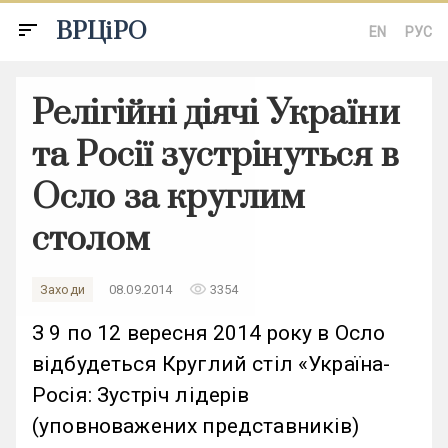
ВРЦіРО
sort
EN
РУС
Релігійні діячі України
та Росії зустрінуться в
Осло за круглим
столом
remove_red_eye
Заходи
08.09.2014
3354
З 9 по 12 вересня 2014 року в Осло
відбудеться Круглий стіл «Україна-
Росія: Зустріч лідерів
(уповноважених представників)